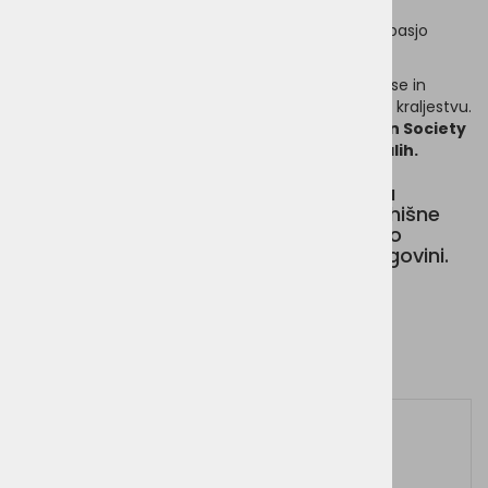
Benevo Dog Organic z oceno 20/20 in jim
podelila nagrado Best Buy za najbolj etično pasjo
hrano v Evropi.
Benevo je bila prva veganska ekološka hrana za pse in
veganska hrana za mačke, izdelana v Združenem kraljestvu.
Priporoča jih UK Vegetarian Society, UK Vegan Society
in imajo PETA certifikat o netestiranju na živalih.
Benevo je trenutno največja neodvisna
blagovna znamka veganske hrane za hišne
živali na svetu in veseli smo, da jo lahko
ponudimo tudi v naši majhni VeSelo trgovini.
Izdelke Benevo najdete
tukaj
(klik).
Izdelki