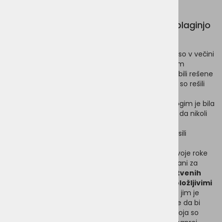
Ime "Benevo" izvira iz besede
"Benevolent", pomeni pa "spodbujati blaginjo
in srečo drugih" in "delati dobro".
Že leta 2004 jim je postalo jasno, da je zadnje meso v večini
veganskih gospodinjstev tisto, namenjeno njihovim
ljubljenčkom. Številni od teh hišnih ljubljenčkov so bili rešene
ali iz zavetišč posvojene živali, zato so se ljudje, ko so rešili
eno žival, znašli pred hudo etično dilemo, ko so iz
pločevinke stresli žival, ki je imela manj sreče. Mnogim je bila
nuja hranjenja z mesom edini razlog za odločitev, da nikoli
ne bodo posvojili nobene živali.
Ustanovitelji Beneva so se odločili, da ne bodo prosili
obstoječih mesnih proizvajalcev hrane za razvoj
brezmesnih receptur, pač pa bodo vzeli stvari v svoje roke
in sami ponudili alternativo tradicionalni mesni hrani za
hišne živali.
Rešitev so poiskali v zamenjavi bistvenih
hranil, ki jih najdemo v mesu, z biološko razpoložljivimi
alternativami iz neživalskih virov.
Neodvisnost jim je
omogočila, da so uporabili svoje znanje in etiko, ne da bi
morali ugajati delničarjem. Po letu raziskav in razvoja so