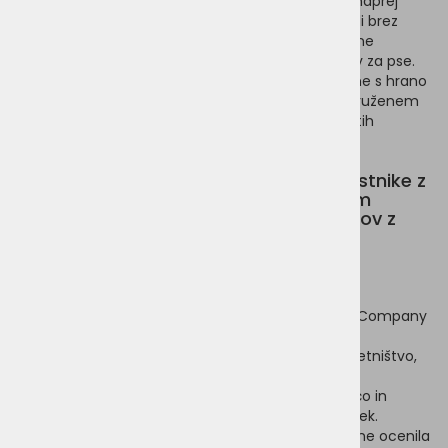
lansirali Benevo Dog in Benevo Cat. Od takrat še naprej
vlagajo, razvijajo in uvajajo prehrano za hišne živali brez
mesa v korist vseh živali. Sledil je razvoj certificirane
ekološke hrane, receptov brez žitaric in priboljškov za pse.
Benevo s svojo ponudbo oskrbuje številne trgovine s hrano
za živali in trgovine z veganskimi izdelki, tako v Združenem
kraljestvu, kot na mednarodni ravni v več kot 30-tih
državah sveta.
Benevo je bil vedno idealna izbira za lastnike z
vegetarijanskim ali veganskim načinom
življenja in kupcev, ki ne želijo imeti stikov z
živalskimi sestavinami iz verskih ali
zdravstvenih razlogov.
Lahko se pohvalijo s številnimi priznanji.
Od leta 2016 Benevo ohranja oceno Ethical Company
Award 100/100.
Leta 2018 je prejel nagrado Queens za podjetništvo,
najvišjo poslovno nagrado v Veliki Britaniji.
Peta je leta 2018 priboljšek Pawtato s špinačo in
ohrovtom razglasila za najboljši pasji priboljšek.
Leta 2019 je revija Ethical Consumer Magazine ocenila