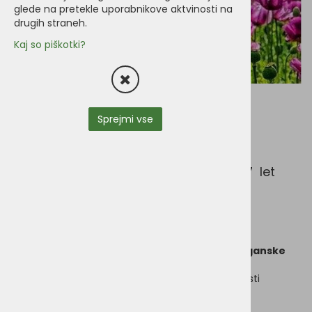
glede na pretekle uporabnikove aktvinosti na
drugih straneh.
Kaj so piškotki?
Benevo
Sprejmi vse
Predstavljamo Benevo, znamko, ki že 17 let
brez škandalov zadovoljuje brbončice
vegansko hranjenih psov in mačk.
Benevo je pionirska blagovna znamka
etične veganske
hrane za hišne živali.
Je neodvisno družinsko podjetje v 100-odstotni lasti
veganov s sedežem v Hampshiru v Veliki Britaniji,
ustanovljeno leta 2005.