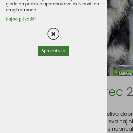
glede na pretekle uporabnikove aktvinosti na
drugih straneh.
Kaj so piškotki?
Sprejmi vse
Neža in Jure (marec 
Najino srce bije za živali in z veseljem deliva dob
Vse se je začelo približno 6 let nazaj ko sva najin
plant based hrano in zgodilo se je reees nepri