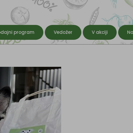
odajni program
Vedožer
V akciji
No