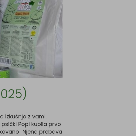
2025)
ro izkušnjo z vami.
i psički Popi kupila prvo
čakovano! Njena prebava