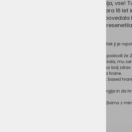
se je zboljšala, zdravje, vitalnost, energija, vse! 
vprašala kaj za vraga delamo, da je stara 16 let 
energična?! No jst sm ji z malo strahu povedala 
ampak me je z odgovorom pozitivno presenetila in
Pred menjavo hrane je imela psička driske, trebušček ji je ropot
najdražje - najbolj priznane hrane na trgu.
Od tete 14 let starega kužka Barta pa so se skoraj poslovili že 
sprejeti in je začela raziskovati in tudi naju kontaktirala, mu z
nazaj maščobo, zdravje, dlako in živi še danes veliko bolj zdrav 
rekli, da ni pomoči - ozdravela pa ga je le menjava hrane.
Noooo najine lubice Amarie in Loli sta tud na plant based hrani,
zdrave, vitalne in srečne.
Sama verjameva, da se v hrani nabira temna energija in da hran
mora biti dobra za nobeno bitje.
Mi smo zdravi in srečni, da ne škodujemo in lahko živimo z mir
že dolgo časa in jih z veseljem priporočamo dalje.