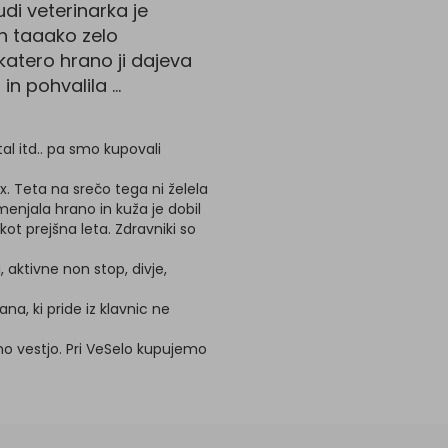
Tudi veterinarka je
in taaako zelo
katero hrano ji dajeva
 pohvalila ...
al itd.. pa smo kupovali
2x. Teta na srečo tega ni želela
amenjala hrano in kuža je dobil
kot prejšna leta. Zdravniki so
 aktivne non stop, divje,
a, ki pride iz klavnic ne
no vestjo. Pri VeSelo kupujemo