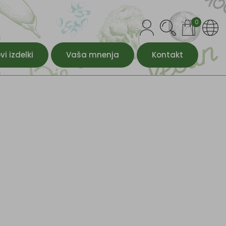
0
vi izdelki
Vaša mnenja
Kontakt