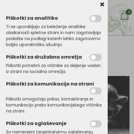
0
Piškotki za analitiko
Ti se uporabljajo za beleženje analitike
obsikanosti spletne strani in nam zagotavljajo
podatke na podlagi katerih lahko zagotovimo
boljšo uporabniško izkušnjo.
Piškotki za družabna omrežja
Piškotki potrebni za vtičnike za deljenje vsebin
iz strani na socialna omrežja.
Piškotki za komunikacijo na strani
Piškotki omogočajo prikaz, kontaktiranje in
komunikacijo preko komunikacijskega vtičnika
na strani.
Piškotki za oglaševanje
So namenjeni targetiranemu oglaševanju