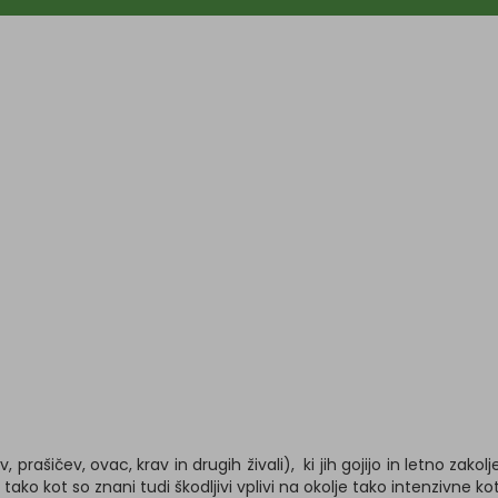
, prašičev, ovac, krav in drugih živali), ki jih gojijo in letno zakolj
ako kot so znani tudi škodljivi vplivi na okolje tako intenzivne ko