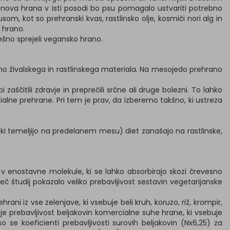
je nova hrana v isti posodi bo psu pomagalo ustvariti potrebno
 kot so prehranski kvas, rastlinsko olje, kosmiči nori alg in
 hrano.
ešno sprejeli vegansko hrano.
no živalskega in rastlinskega materiala. Na mesojedo prehrano
čitili zdravje in preprečili srčne ali druge bolezni. To lahko
ne prehrane. Pri tem je prav, da izberemo takšno, ki ustreza
, ki temeljijo na predelanem mesu) diet zanašajo na rastlinske,
 v enostavne molekule, ki se lahko absorbirajo skozi črevesno
več študij pokazalo veliko prebavljivost sestavin vegetarijanske
rani iz vse zelenjave, ki vsebuje beli kruh, koruzo, riž, krompir,
 je prebavljivost beljakovin komercialne suhe hrane, ki vsebuje
o se koeficienti prebavljivosti surovih beljakovin (Nx6,25) za