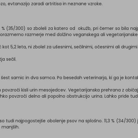
rozo, evtanazijo zaradi artritisa in neznane vzroke.
7 % (35/300) so zboleli za katero od okužb, pri čemer so bila naj
 sorazmerno razmerje med dolžino veganskega ali vegetarijanskeg
č kot 5,2 leta, ni zbolel za ušesnimi, sečilnimi, očesnimi ali drugimi 
ja sečil.
šest samic in dva samca. Po besedah ​​veterinarja, ki ga je kontak
 povzroči kisli urin mesojedcev. Vegetarijanska prehrana z običaj
hko povzroči delno ali popolno obstrukcijo urina. Lahko pride tu
o tudi najpogostejše obolenje psov na splošno. 11,3 % (34/300) ji
t manjših.