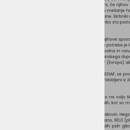
nemirom, dvomi, skrbmi). Ne smejo biti zaskrbljeni, če njihov
mentalno povezavo. Pomaga lahko tudi temeljito mešanje hrane
spirulina. Pomaga lahko tudi nežno segrevanje hrane. Skrbniki
Najpomembnejša dejavnika za uspešno spremembo sta postopnost
2.2 Hranilna vsebnost
Pse lahko biološko razvrstimo kot vsejede zaradi njihove spo
so manj prilagojeni kot mačke, njihove prehranske potrebe je la
Kljub temu mora biti vegetarijanska prehrana popolna in razum
dosežemo z dodajanjem vegetarijanskega prehranskega dopolni
prehranskim standardom AAFCO(za ZDA), FEDIAF (Evropa) al
Da bi zadostili prehranskim zahtevam AAFCO in FEDIAF, se proiz
mineralne in sintetične vire hranil, ki so drugače pridobljeni iz ži
2.3 Biološka uporabnost
Biološka uporabnost hranil (obseg, v katerem so na voljo tki
sluznico. Pomen prebavljivosti je povečan pri živalih, kot so m
prehrane pri mačkah in psih.
Pri psu so ocenili prebavljivost nekaterih virov beljakovin. Hegs
solato, korenje, čebulo, paradižnik in jabolčno čežano, 80,0 (
tako rastlinske kot živalske beljakovine, pri odraslih psih g