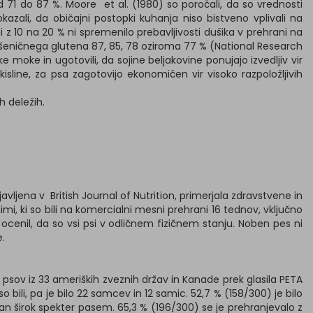
d 71 do 87 %. Moore et al. (1980) so poročali, da so vrednosti
kazali, da običajni postopki kuhanja niso bistveno vplivali na
i z 10 na 20 % ni spremenilo prebavljivosti dušika v prehrani na
in pšeničnega glutena 87, 85, 78 oziroma 77 % (National Research
ke moke in ugotovili, da sojine beljakovine ponujajo izvedljiv vir
isline, za psa zagotovijo ekonomičen vir visoko razpoložljivih
h deležih.
javljena v British Journal of Nutrition, primerjala zdravstvene in
i, ki so bili na komercialni mesni prehrani 16 tednov, vključno
e ocenil, da so vsi psi v odličnem fizičnem stanju. Noben pes ni
.
 psov iz 33 ameriških zveznih držav in Kanade prek glasila PETA
niso bili, pa je bilo 22 samcev in 12 samic. 52,7 % (158/300) je bilo
an širok spekter pasem. 65,3 % (196/300) se je prehranjevalo z