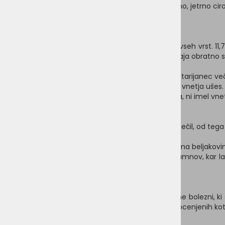
Različni vzroki smrti so vključevali: ledvično, spinalno, jetrno ci
Pojavnost zdravstvenih težav
Vnetja
Najpogostejši zdravstveni problem so bila vnetja vseh vrst. 11,
oči (šest) in druga različna vnetja (sedem). Obstaja obratno
· Noben pes, ki je bil vegan štiri leta ali več ali vegetarijanec ve
· Noben pes, ki je bil vegan več kot 3,5 leta, ni imel vnetja ušes.
· Noben pes, ki je bil vegetarijanec več kot štiri leta, ni imel vnet
Vnetja sečil
2,7 % (8/300) psov je imelo v preteklosti okužbe sečil, od tega 
vnetij (približno 1 %).
Izločanje dušikovih odpadnih produktov katabolizma beljakovin
urina, kar poveča tveganje za nastanek sečnih kamnov, kar la
sečil (glejte spodaj 'Alkalizacija urina').
Težave s kožo
Druga najpogostejša zdravstvena težava, so kožne bolezni, ki s
na bolhe, dermatitis itd.), osem od teh pa je bilo ocenjenih ko