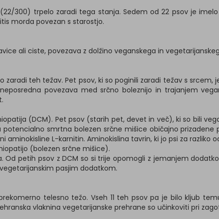
3 % (22/300) trpelo zaradi tega stanja. Sedem od 22 psov je imelo
artritis morda povezan s starostjo.
avice ali ciste, povezava z dolžino veganskega in vegetarijanskeg
radi teh težav. Pet psov, ki so poginili zaradi težav s srcem, je bi
je neposredna povezava med srčno boleznijo in trajanjem vegans
t.
opatija (DCM). Pet psov (starih pet, devet in več), ki so bili veg
 potencialno smrtna bolezen srčne mišice običajno prizadene prib
minokisline L-karnitin. Aminokislina tavrin, ki jo psi za razliko o
omiopatijo (bolezen srčne mišice).
na. Od petih psov z DCM so si trije opomogli z jemanjem dodatkov
 vegetarijanskim pasjim dodatkom.
o prekomerno telesno težo. Vseh 11 teh psov pa je bilo kljub te
anska vlaknina vegetarijanske prehrane so učinkoviti pri zagota