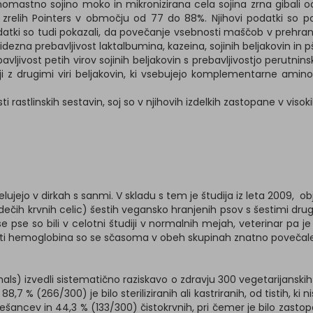
lnomastno sojino moko in mikronizirana cela sojina zrna gibali o
ri zrelih Pointers v območju od 77 do 88%. Njihovi podatki so po
 podatki so tudi pokazali, da povečanje vsebnosti maščob v prehran
avidezna prebavljivost laktalbumina, kazeina, sojinih beljakovin 
avljivost petih virov sojinih beljakovin s prebavljivostjo perutnins
ji z drugimi viri beljakovin, ki vsebujejo komplementarne aminok
i rastlinskih sestavin, soj so v njihovih izdelkih zastopane v visoki
lujejo v dirkah s sanmi. V skladu s tem je študija iz leta 2009, ob
ih krvnih celic) šestih vegansko hranjenih psov s šestimi drugim
se pse so bili v celotni študiji v normalnih mejah, veterinar pa j
dnosti hemoglobina so se sčasoma v obeh skupinah znatno povečale
ls) izvedli sistematično raziskavo o zdravju 300 vegetarijanskih
 88,7 % (266/300) je bilo steriliziranih ali kastriranih, od tistih, ki 
šancev in 44,3 % (133/300) čistokrvnih, pri čemer je bilo zastop