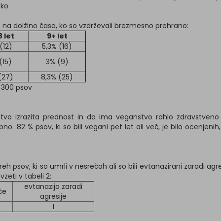
ko.
e na dolžino časa, ko so vzdrževali brezmesno prehrano:
8 let
9+ let
(12)
5,3% (16)
(15)
3% (9)
(27)
8,3% (25)
o 300 psov
nstvo izrazita prednost in da ima veganstvo rahlo zdravstveno
no. 82 % psov, ki so bili vegani pet let ali več, je bilo ocenje
eh psov, ki so umrli v nesrečah ali so bili evtanazirani zaradi agre
vzeti v tabeli 2:
evtanazija zaradi
če
agresije
1