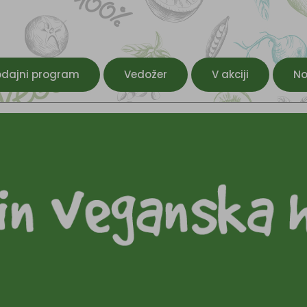
odajni program
Vedožer
V akciji
No