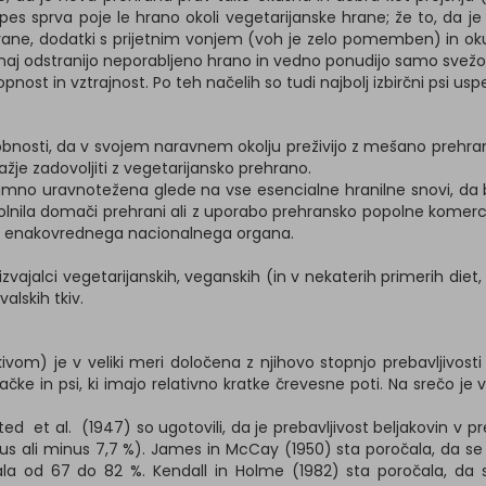
 pes sprva poje le hrano okoli vegetarijanske hrane; že to, da 
, dodatki s prijetnim vonjem (voh je zelo pomemben) in okusom,
 naj odstranijo neporabljeno hrano in vedno ponudijo samo svežo
 in vztrajnost. Po teh načelih so tudi najbolj izbirčni psi usp
sobnosti, da v svojem naravnem okolju preživijo z mešano prehra
žje zadovoljiti z vegetarijansko prehrano.
no uravnotežena glede na vse esencialne hranilne snovi, da bi zaš
la domači prehrani ali z uporabo prehransko popolne komercial
i enakovrednega nacionalnega organa.
vajalci vegetarijanskih, veganskih (in v nekaterih primerih diet
valskih tkiv.
vom) je v veliki meri določena z njihovo stopnjo prebavljivosti
ačke in psi, ki imajo relativno kratke črevesne poti. Na srečo je 
ted et al. (1947) so ugotovili, da je prebavljivost beljakovin v preh
plus ali minus 7,7 %). James in McCay (1950) sta poročala, da se
ibala od 67 do 82 %. Kendall in Holme (1982) sta poročala, da s