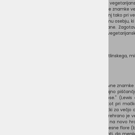
Zaradi etičnih pomislekov naraščajoče populacije vegetarijanski
sestavine na osnovi mesa, so bile razvite blagovne znamke veg
nepoznavanja zdravstvenih in prehranskih vprašanj tako pri veter
Za pomoč tistim skrbnikom živali in veterinarskemu osebju, ki 
biološke uporabnosti vegetarijanske pasje prehrane. Zagotavlj
nekaterih psih po prehodu na prehransko zdravo vegetarijans
2 Zahteve veganske prehrane
Ne glede na kombinacijo sestavin živalskega, rastlinskega, mine
uporabnosti za vrsto, ki so ji namenjene.
2.1 Zagotavljanje okusnosti
Navajenost nekaterih psov na komercialne blagovne znamke na o
evfemizma za delno prebavljeno drobovje, običajno piščančje.
okusnosti suhe hrane za mačke in v manjši meri pse." (Lewis e
Čeprav je navajenost običajno manjša težava kot pri mačkah,
dolgotrajno hranjeni s komercialno hrano z dodatki za večjo
apetit, ne da bi škodilo zdravim odraslim psom. Prehrano je 
na 80 % in 20 % še za nekaj dni. Na ta način se na novo hr
prebavnih encimov (kolikor je to mogoče) in črevesne flore (bak
Skrbniki psov bi morali s svojim vedenjem pokazati, da menij