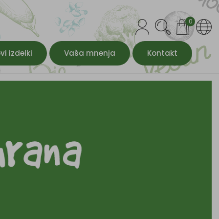
0
vi izdelki
Vaša mnenja
Kontakt