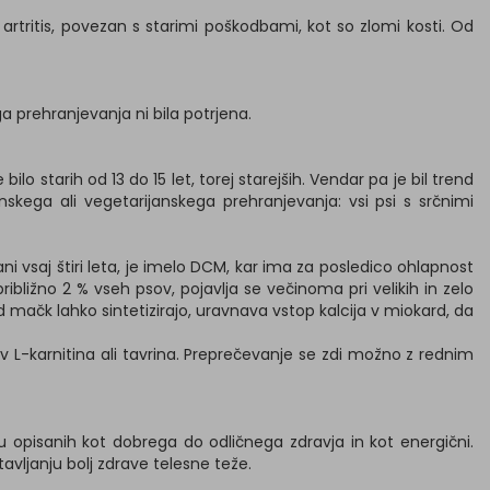
 artritis, povezan s starimi poškodbami, kot so zlomi kosti. Od
a prehranjevanja ni bila potrjena.
lo starih od 13 do 15 let, torej starejših. Vendar pa je bil trend
kega ali vegetarijanskega prehranjevanja: vsi psi s srčnimi
ani vsaj štiri leta, je imelo DCM, kar ima za posledico ohlapnost
ližno 2 % vseh psov, pojavlja se večinoma pri velikih in zelo
d mačk lahko sintetizirajo, uravnava vstop kalcija v miokard, da
 L-karnitina ali tavrina. Preprečevanje se zdi možno z rednim
mu opisanih kot dobrega do odličnega zdravja in kot energični.
vljanju bolj zdrave telesne teže.