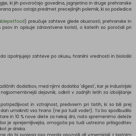
gije, ki jih povzročajo govedina, jagnjetina in druge prehranske
hrana psov ostaja predmet precejšnjih polemik, ki so posledica
nablepetfood
) preučuje zahteve glede okusnosti, prehranske in
psov in opisuje zdravstvene koristi, o katerih so poročali pri
da izpolnjujejo zahteve po okusu, hranilni vrednosti in biološki
čnih dodatkov, med njimi dodatka 'digest', kar je industrijski
ajpomembnejši dejavnik, odkrit v zadnjih letih za izboljšanje
žljivost in vztrajnost, predvsem pri tistih, ki so bili prej
 dan umakniti vso hrano (ne pa tudi vode!). To bo spodbudilo
stare in 10 % nove diete za nekaj dni, nato spremenimo deleže
a je sprejemljivejša, omogoča pa tudi ustrezno prilagoditev
ot je driska.
e da bi svojega psa morda opozorili ali vznemirjali z lastnim