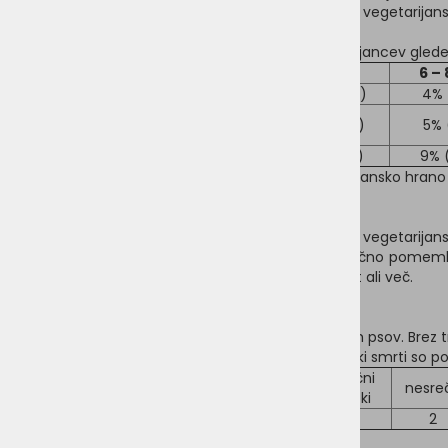
vegansko hrano, preostalih 34,7 % (104/300) pa z vegetarijans
Tabela 1 prikazuje razčlenitev veganov in vegetarijancev gled
0 -2 leti
3 – 5 let
6 – 
veganska hrana
31,3 % (94)
19,3% (58)
4% 
vegetarijanska
22,3% (67)
9,7% (29)
5% 
hrana
SKUPAJ
53,7% (161)
29% (87)
9% 
Tabela 1: Dolžina hranjenja z vegetarijansko in vegansko hran
Splošno zdravstveno stanje
Rezultati so pokazali, da je lahko veganstvo ali vegetarija
preizkušeno v tolikšnem številu, da bi bilo statistično pomemb
ocenjenih 77 % psov, ki so bili vegetarijanci pet let ali več.
Umrli
V raziskavo je bilo vključenih osemindvajset umrlih psov. Brez tr
veganstva ali vegetarijanstva je bilo 5,7 leta. Vzroki smrti so po
različni
rak
srce
starost
nesre
vzroki
psi
8
7
5
5
2
Tabela 2: Vzroki smrti 28 psov