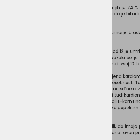
Artritis
Tretja zdravstvena težava je bil artritis, pri čemer jih je 7,
preostalih 15 psov jih je bilo 13 starih 10 let ali več, zato je bil 
Benigni izrastki
4,7 % (14/300) je imelo očitno benigne izrastke, tumorje, brad
Težave s srcem
4,0 % (12/300) je imelo težave s srcem in sedem od 12 je umrlo za
srčnih bolezni nasproten kot pri okužbah, tj. pokazala se 
boleznimi so bili vegani vsaj štiri leta ali vegetarijanci. vsaj 10 le
Najpogostejša in resna srčna bolezen je bila razširjena kardiomi
miokarda (srčne mišice) in oslabljeno črpalno sposobnost. Ta
velikih pasmah. Majhen odstotek teh nima zadostne srčne ravni a
sproži vsak srčni utrip. Pomanjkanje lahko povzroči tudi kardi
Vendar pa je okrevanje možno z dodatki tavrina ali L-karniti
dodajanjem teh dveh aminokislin, npr. s prehransko popolnim
Telesna teža
Le za 3,7 % (11/300) psov so njihovi skrbniki menili, da imaj
Zmanjšana raven beljakovin in maščob ter povečana raven prehr