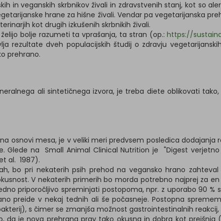
h in veganskih skrbnikov živali in zdravstvenih stanj, kot so aler
etarijanske hrane za hišne živali. Vendar pa vegetarijanska pre
inarjih kot drugih izkušenih skrbnikih živali.
želijo bolje razumeti ta vprašanja, ta stran (op.:
https://sustai
a rezultate dveh populacijskih študij o zdravju vegetarijanskih 
ko prehrano.
ralnega ali sintetičnega izvora, je treba diete oblikovati tako, 
snovi mesa, je v veliki meri predvsem posledica dodajanja razli
 Glede na Small Animal Clinical Nutrition je "Digest verjetno n
t al. 1987).
 bo pri nekaterih psih prehod na vegansko hrano zahteval potrpe
 okusnost. V nekaterih primerih bo morda potrebno najprej za en
vedno priporočljivo spreminjati postopoma, npr. z uporabo 90 % 
ano preide v nekaj tednih ali še počasneje. Postopna sprememb
terij), s čimer se zmanjša možnost gastrointestinalnih reakcij, k
o, da je nova prehrana prav tako okusna in dobra kot prejšnja (n