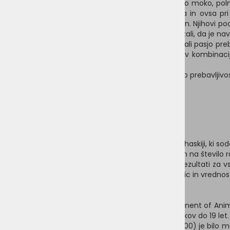
teksturirane sojine beljakovine, ekstrahirano sojino moko, po
očitne prebavljivosti sojinega zdroba, koruze, riža in ovsa p
prebavljivost riževih, ovsenih ali koruznih beljakovin. Njihovi
osnovi koruze in soje. Burns et al. (1982) so pokazali, da je n
Council 1986, 12). Clapper et al. (2001) so primerjali pasjo preb
beljakovin. Navedli so: "Sojine beljakovine lahko v kombinaci
beljakovin dosledne kakovosti."
Proizvajalci hrane za hišne živali se dobro zavedajo prebavljivost
3 Zdravje veganskih psov
3.1 Študije populacije
Haskiji in dirke s sanmi
Zelo malo psov ima večje potrebe po energiji kot haskiji, ki sode
zlasti hematološke parametre (z osredotočanjem na število rdeč
z 10-timi tedni na tekmovalni dirki. Hematološki rezultati za v
razvil anemije. Nasprotno, število rdečih krvnih celic in vre
Raziskava PETA
Leta 1994 so v PETA (People for the Ethical Treatment of Anima
(PETA 1994). Psi so bili različnih starosti, od mladičkov do 19 let.
samic in 47,3 % (142/300) samcev. 55,7 % (167/300) je bilo me