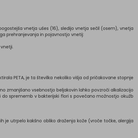
pogostejša vnetja ušes (16), sledijo vnetja sečil (osem), vnetja
a prehranjevanja in pojavnostjo vnetij:
vnetji.
tirala PETA, je ta številka nekoliko višja od pričakovane stopnje
no zmanjšano vsebnostjo beljakovin lahko povzroči alkalizacijo
di do sprememb v bakterijski flori s povečano možnostjo okužb
h je utrpelo kakšno obliko draženja kože (vroče točke, alergija