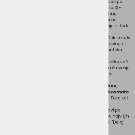
Zob ne smemo zanemariti.
To ne velja le za ljudi, pač pa
tudi za naše štirinožne spremljevalce.
V Vegdogu so XL-
DENTALS razvili tako, da je
nega zob za pse prijetna,
okusna in učinkovita hkrati.
Palčke iz rdeče pese in
tapiokine moke zagotavljajo dolg užitek pri žvečenju in tudi
večji psi imajo res v kaj ugrizniti.
Nega zob poteka
mimogrede,
zahvaljujoč gobasti strukturi žvečilk.
Celuloza, ki
jo vsebujejo, deluje kot piling in odstranjuje zobne obloge z
zobnih površin.
Medtem ko pes uživa v žvečenju, poteka
masaža dlesni, kar zagotavlja dobro prekrvavitev.
XL-DENTALS poleg nege zob in dlesni ponujajo še veliko več.
Rdeča pesa vsebuje vlaknine, ki ugodno vplivajo na črevesje.
Ta
piokina moka vsebuje veliko ogljikovih hidratov, ki
mišicam zagotavljajo hitro energijo.
Žvečilke
ne vsebujejo nobenih umetnih dodatkov,
barvil ali konzervansov in so primerni tudi za kosmate
prijatelje, ki trpijo zaradi intoleranc na hrano
.
Tako kot
pri vseh izdelkih VEGDOG tudi ti popolnoma
veganski priboljški niso testirani na živalih, pri izdelavi pa
uporabljajo predvsem sestavine iz regionalnih virov najvišjih
standardov kakovosti.
Navsezadnje je njihov moto: "Delaj
dobro. Hrani bolje."