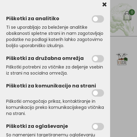
0
Piškotki za analitiko
Ti se uporabljajo za beleženje analitike
obsikanosti spletne strani in nam zagotavljajo
podatke na podlagi katerih lahko zagotovimo
boljšo uporabniško izkušnjo.
Kategorije izdelkov
Vegdog Dentals XL
Piškotki za družabna omrežja
100 g
Piškotki potrebni za vtičnike za deljenje vsebin
iz strani na socialna omrežja.
Piškotki za komunikacijo na strani
Piškotki omogočajo prikaz, kontaktiranje in
komunikacijo preko komunikacijskega vtičnika
na strani.
Piškotki za oglaševanje
So namenjeni targetiranemu oglaševanju