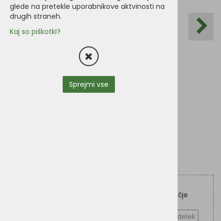
glede na pretekle uporabnikove aktvinosti na
drugih straneh.
Kaj so piškotki?
Sprejmi vse
Žvečilne palčke iz rdeče pese in tapioke za večje
pse
Vprašaj za izdelek