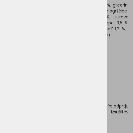
Sestava:
k
rompirjeva moka, škrob tapioke 23.87%, glicerin,
celulozna vlakna, pivski kvas, rdeča pesa 0.51%, olje ogrščice
Analiza sestavin:
s
urove beljakovine 6,5 %, surove
maščobe 1,5 %, surove vlaknine 5,0 %, surovi pepel 3,5 %,
vlaga 25,0 %, kalcij 0,17 %, fosfor 0,14 %, razmerje Ca:P 1,21 %,
Kalorična vrednost:
139,5 kcal/kos, 279 kcal/100 g
Priporočilo za hranjenje:
teža psa
Količina na teden
6 kg
2 kosa/teden
15 kg
3 kosi/teden
25 kg
5 kosov/teden
35 kg
7 kosov/teden
Priporočila za hranjenje so le smernice, potrebe
posameznih psov se lahko razlikujejo.
Shranjevanje
: Shranjujte na hladnem in suhem.
Po odprtju
vrečko vsakič dobro zaprite, da preprečite izsušitev
priboljškov.
Pakiranje
: Dve žvečilki v paketu