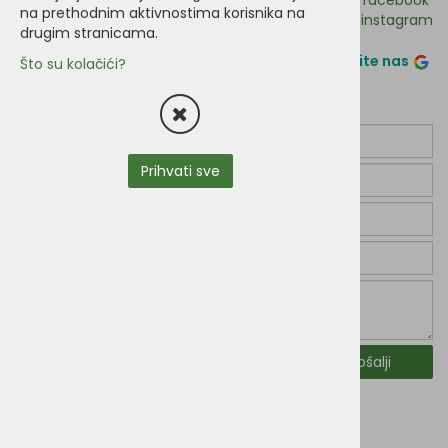
facebook
na prethodnim aktivnostima korisnika na
instagram
drugim stranicama.
Ocjenite nas
Što su kolačići?
Prihvati sve
Pošalji
Podaci za uplatu: