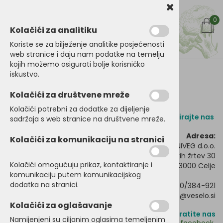
0
Kolačići za analitiku
Koriste se za bilježenje analitike posjećenosti
web stranice i daju nam podatke na temelju
kojih možemo osigurati bolje korisničko
Pišite nam
iskustvo.
Kolačići za društvene mreže
Kolačići potrebni za dodatke za dijeljenje
Kontaktirajte nas
sadržaja s web stranice na društvene mreže.
Adresa:
Kolačići za komunikaciju na stranici
ANIVEG d.o.o.
Ulica Frankolovskih žrtev 30
Kolačići omogućuju prikaz, kontaktiranje i
3000 Celje
komunikaciju putem komunikacijskog
dodatka na stranici.
Telefon:
040/384-921
Email:
info@veselo.si
Kolačići za oglašavanje
Pratite nas
Namijenjeni su ciljanim oglasima temeljenim