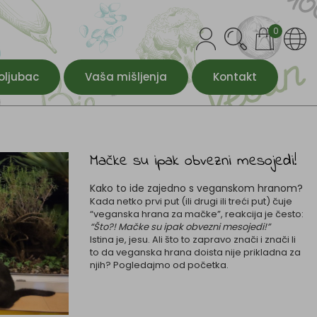
0
oljubac
Vaša mišljenja
Kontakt
Mačke su ipak obvezni mesojedi!
Kako to ide zajedno s veganskom hranom?
Kada netko prvi put (ili drugi ili treći put) čuje
“veganska hrana za mačke”, reakcija je često:
“Što?! Mačke su ipak obvezni mesojedi!”
Istina je, jesu. Ali što to zapravo znači i znači li
to da veganska hrana doista nije prikladna za
njih? Pogledajmo od početka.