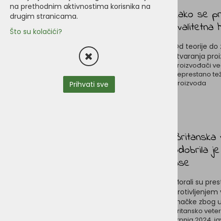
na prethodnim aktivnostima korisnika na
Kako se pr
drugim stranicama.
kvalitetna
Što su kolačići?
Od teorije do 
stvaranja pro
Proizvođači v
neprestano teže
proizvoda
Prihvati sve
Britanska 
odobrila j
pse
Morali su pres
protivljenjem 
mačke zbog u
Britansko vete
srpnja 2024. j