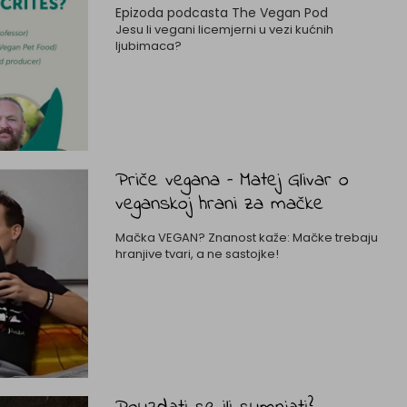
Epizoda podcasta The Vegan Pod
Jesu li vegani licemjerni u vezi kućnih
ljubimaca?
Priče vegana – Matej Glivar o
veganskoj hrani za mačke
Mačka VEGAN? Znanost kaže: Mačke trebaju
hranjive tvari, a ne sastojke!