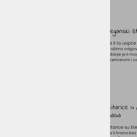
Veganski š
Je li to uop
Tražimo odgov
pitanje je li 
prehranom i os
Žitarice u
pasa
Žitarice su šte
Je li hrana bez 