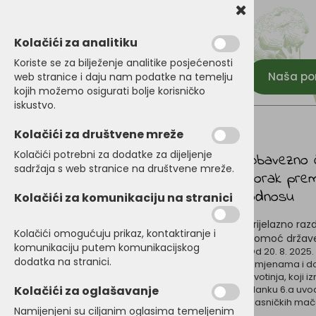
Kolačići za analitiku
Koriste se za bilježenje analitike posjećenosti
Naša p
web stranice i daju nam podatke na temelju
kojih možemo osigurati bolje korisničko
iskustvo.
Kolačići za društvene mreže
Kolačići potrebni za dodatke za dijeljenje
Obavezno č
sadržaja s web stranice na društvene mreže.
korak pre
odnosu
Kolačići za komunikaciju na stranici
Prijelazno raz
Kolačići omogućuju prikaz, kontaktiranje i
pomoć države 
komunikaciju putem komunikacijskog
Od 20. 8. 2025.
dodatka na stranici.
izmjenama i d
životinja, koji
Kolačići za oglašavanje
članku 6.a uv
vlasničkih mač
Namijenjeni su ciljanim oglasima temeljenim