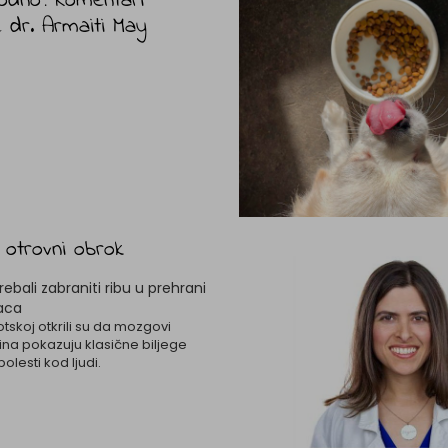
rodno? Komentari
e dr. Armaiti May
otrovni obrok
ebali zabraniti ribu u prehrani
aca
kotskoj otkrili su da mozgovi
na pokazuju klasične biljege
lesti kod ljudi.