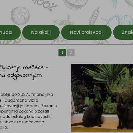
onuda
Na akciji
Novi proizvodi
Znal
1
2
ipiranje mačaka –
ma odgovornijem
doblje do 2027., financijska
i dugoročna vizija
 u Sloveniji je na snazi Zakon o
opunama Zakona o zaštiti
 između ostalog kao novost u
odi obvezu označavanja
aka.