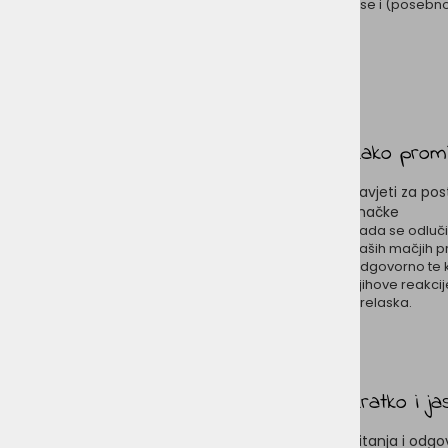
pse i (posebn
Kako promi
Savjeti za po
mačke
Kada se odluč
naših mačjih pr
odgovorno te k
njihove reakci
prelaska.
Kratko i j
Pitanja i odgo