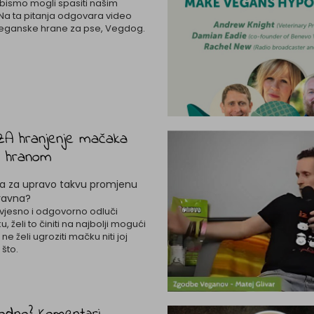
a bismo mogli spasiti našim
Na ta pitanja odgovara video
eganske hrane za pse, Vegdog.
ZA hranjenje mačaka
 hranom
ka za upravo takvu promjenu
pravna?
svjesno i odgovorno odluči
, želi to činiti na najbolji mogući
 ne želi ugroziti mačku niti joj
 što.