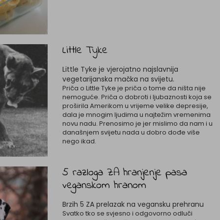
Little Tyke
Little Tyke je vjerojatno najslavnija
vegetarijanska mačka na svijetu.
Priča o Little Tyke je priča o tome da ništa nije
nemoguće. Priča o dobroti i ljubaznosti koja se
proširila Amerikom u vrijeme velike depresije,
dala je mnogim ljudima u najtežim vremenima
novu nadu. Prenosimo je jer mislimo da nam i u
današnjem svijetu nada u dobro dođe više
nego ikad.
5 razloga ZA hranjenje pasa
veganskom hranom
Brzih 5 ZA prelazak na vegansku prehranu
Svatko tko se svjesno i odgovorno odluči