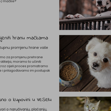
o) mačke?
jeniti hranu mačkama
stupnu promjenu hrane vaše
imo za promjenu prehrane
atitelja, moramo to učiniti
roz cijeli proces promatramo
je i prilagođavamo im postupak
asno o kupovini u VeSelu
vori o naručivanju, plaćanju,