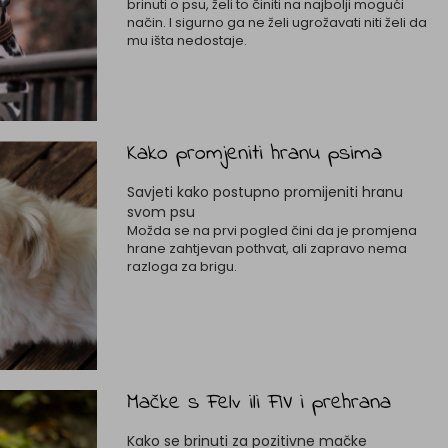
brinuti o psu, želi to činiti na najbolji mogući
način. I sigurno ga ne želi ugrožavati niti želi da
mu išta nedostaje.
Kako promjeniti hranu psima
Savjeti kako postupno promijeniti hranu
svom psu
Možda se na prvi pogled čini da je promjena
hrane zahtjevan pothvat, ali zapravo nema
razloga za brigu.
Mačke s Felv ili FIV i prehrana
Kako se brinuti za pozitivne mačke