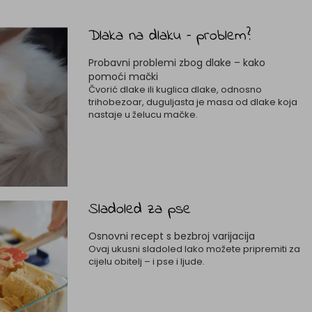
Dlaka na dlaku – problem?
Probavni problemi zbog dlake – kako
pomoći mački
Čvorić dlake ili kuglica dlake, odnosno
trihobezoar, duguljasta je masa od dlake koja
nastaje u želucu mačke.
Sladoled za pse
Osnovni recept s bezbroj varijacija
Ovaj ukusni sladoled lako možete pripremiti za
cijelu obitelj – i pse i ljude.