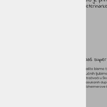
Što je pri
veterinark
Naš super 
Zašto bismo tr
kućnih ljubim
Istraživači u Š
nasukanih dupi
Alzheimerove bo