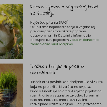
Kratko i jasno o veganskoj hrani
za životinje
Najčešća pitanja (FAQ)
Okupili smo najčešća pitanja o veganskoj
prehrani pasa i mačaka te pripremili
odgovore na njih. Detaljnije informacije
dostupne su u pojedinim
VeSelim člancima
i
znanstvenim publikacijama
.
Tinček i timijan ili priča o
normalnosti
Tinček crtu povlači kod timijana – a vi? Crtu
koju ne prelazite. Ni za što na svijetu.
Priča o Tinčeku je stvarna. A i njezin prijelaz na
razmišljanje o veganstvu također. Barem mi
tako mislimo. Bili bismo sretni i vašim
reakcijama i razmišljanjima – jer upravo tome