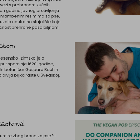
 u vezi s prehranom kućnih
on godina javnog protivljenja
hrambenim režimima za pse,
zelo neutralno stajalište koje
ćnost prehrane pasa biljnom
rabom
jesensko-zimsko jelo
 put spominje 1620. godine,
ski botaničar Gaspard Bauhin
divlja biljka raste u Švedskoj.
zotkriva!
a umire zbog hrane za pse? I