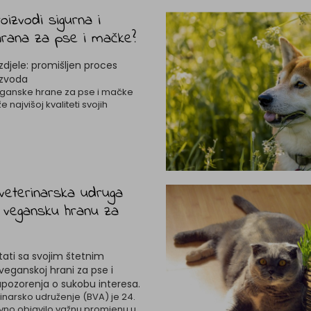
oizvodi sigurna i
 hrana za pse i mačke?
zdjele: promišljen proces
izvoda
eganske hrane za pse i mačke
 najvišoj kvaliteti svojih
veterinarska udruga
e vegansku hranu za
tati sa svojim štetnim
veganskoj hrani za pse i
pozorenja o sukobu interesa.
rinarsko udruženje (BVA) je 24.
avno objavilo važnu promjenu u