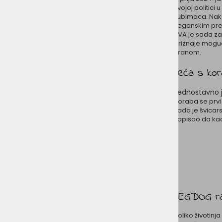
svojoj politici
ljubimaca. Nak
veganskim pre
BVA je sada zau
priznaje mogu
hranom.
Leća s ko
Jednostavno 
Koraba se prvi
kada je švicar
zapisao da kao 
VEGDOG ra
Koliko životinj