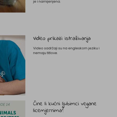
je i namijenjena.
Video prikazi istraživanja
Video sadržaji su na engleskom jeziku i
nemaju titlove.
Čine li kućni ljubimci vegane
licemjernima?