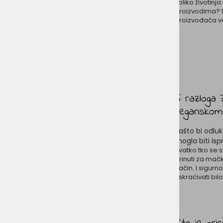
koliko životinj
proizvodima? 
proizvođača v
5 razloga 
veganskom
Zašto bi odlu
mogla biti is
Svatko tko se 
brinuti za mačku
način. I sigurno
uskraćivati bilo