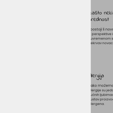
Zašto neki
prednost
I postoji li nov
Iz perspektive 
suvremenom svi
nekrvav novac
Alergija
Kako možemo 
Alergije su je
kućnih ljubima
sustav proizvo
alergena.