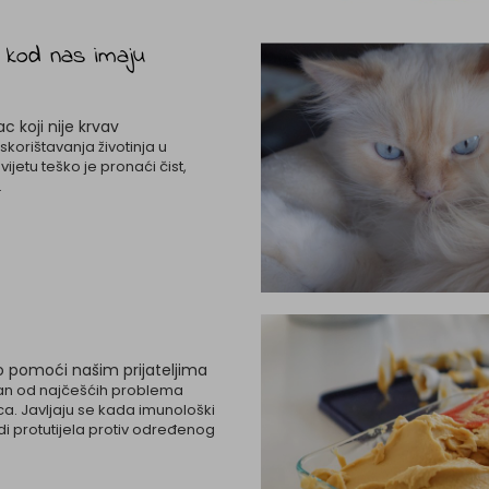
 kod nas imaju
ac koji nije krvav
iskorištavanja životinja u
jetu teško je pronaći čist,
.
pomoći našim prijateljima
dan od najčešćih problema
ca. Javljaju se kada imunološki
di protutijela protiv određenog