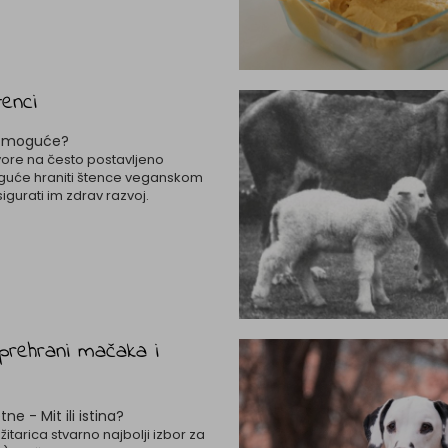
tenci
će moguće?
ore na često postavljeno
moguće hraniti štence veganskom
igurati im zdrav razvoj.
 prehrani mačaka i
tne - Mit ili istina?
žitarica stvarno najbolji izbor za