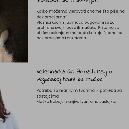
Pouzdati se ili sumnjati?
Koliko možemo vjerovati onome što piše na
deklaracijama?
Vlasnici kućnih ljubimaca odgovorni su za
prehranu svojih pasa ili mačaka. Pri tome se
obično oslanjamo na podatke koje čitamo na
deklaracijama i etiketama.
Veterinarka dr. Armaiti May o
veganskoj hrani za mačke
Potreba za hranjivim tvarima ≠ potreba za
sastojcima
Mačke trebaju hranjive tvari, a ne sastojke.