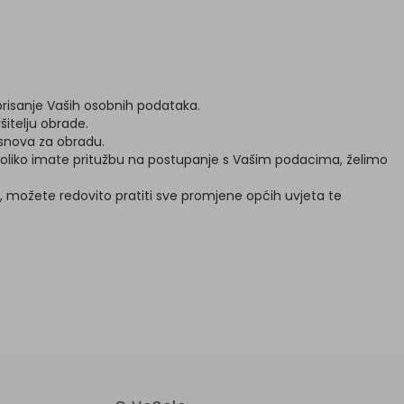
brisanje Vaših osobnih podataka.
šitelju obrade.
osnova za obradu.
 Ukoliko imate pritužbu na postupanje s Vašim podacima, želimo
k, možete redovito pratiti sve promjene općih uvjeta te