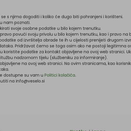
e s njima dogoditi i koliko će dugo biti pohranjeni i korišteni.
su nam poznati.
blokirati svoje osobne podatke u bilo kojem trenutku.
avo povući svoju privolu u bilo kojem trenutku, kao i pravo na 
atke od izvršitelja obrade te ih u cijelosti prenijeti drugom izvr
odataka. Pridržavat ćemo se toga osim ako ne postoji legitimna 
hu koristite podatke za kontakt objavljene na ovoj web stranici.
itužbu nadzornom tijelu (službeniku za informiranje).
objavljene na ovoj web stranici. Na ovim stranicama, kao korisni
taka.
ate dostupne su vam u
Politici kolačića
.
titi na info@veselo.si