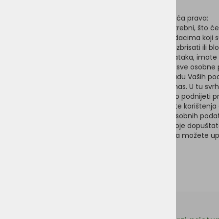
Vaša prava vezana uz osobne podatke
Kada su u pitanju vaši osobni podaci, imate sljedeća prava:
Imate pravo znati zašto su vaši osobni podaci potrebni, što će s
Pravo pristupa: Imate pravo pristupa osobnim podacima koji 
Pravo na ispravak: Imate pravo dopuniti, ispraviti, izbrisati ili 
Ukoliko nam dopustite obradu Vaših osobnih podataka, imate pr
Pravo na prijenos podataka: imate pravo zatražiti sve osobne pod
Pravo na prigovor: možete uložiti prigovor na obradu Vaših p
Za ostvarivanje ovih prava, molimo kontaktirajte nas. U tu svr
da nas o tome obavijestite, a također imate pravo podnijeti pr
Korištenjem web stranice pristajete na opće uvjete korištenja 
slijedom toga načina i svrhe obrade prikupljenih osobnih poda
Informacije o kolačićima i postavkama kolačića koje dopušt
Sva pitanja o privatnosti i obradi osobnih podataka možete upu