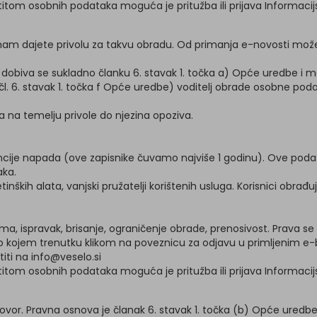
štitom osobnih podataka moguća je pritužba ili prijava Informaci
nam dajete privolu za takvu obradu. Od primanja e-novosti možet
obiva se sukladno članku 6. stavak 1. točka a) Opće uredbe i m
(čl. 6. stavak 1. točka f Opće uredbe) voditelj obrade osobne pod
a na temelju privole do njezina opoziva.
vencije napada (ove zapisnike čuvamo najviše 1 godinu). Ove pod
aka.
ketinških alata, vanjski pružatelji korištenih usluga. Korisnici o
cima, ispravak, brisanje, ograničenje obrade, prenosivost. Prav
ilo kojem trenutku klikom na poveznicu za odjavu u primljenim e-
ti na info@veselo.si
štitom osobnih podataka moguća je pritužba ili prijava Informaci
 ugovor. Pravna osnova je članak 6. stavak 1. točka (b) Opće ured