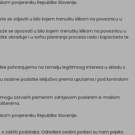
jskom povjereniku Republike Slovenije.
e se odjaviti u bilo kojem trenutku klikom na poveznicu u
ože se opozvati u bilo kojem trenutku klikom na poveznicu u
atke obrađuje i u svrhu planiranja procesa rada i kapaciteta te
atke pohranjujemo na temelju legitimnog interesa u skladu s
brađuju osobne podatke isključivo prema uputama i pod kontrolom
a se mogu ostvariti pismenim zahtjevom poslanim e-mailom.
biltenima.
jskom povjereniku Republike Slovenije.
be o zaštiti podataka. Određeni osobni podaci su nam prijeko