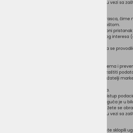
Pravna zaštita: Protiv ponašanja voditelja obrade u vezi sa za
2. Primatelji e-vijesti
Na e-novosti se možete prijaviti putem online obrasca, čime 
primljenoj e-poruci ili nas o tome obavijestiti e-poštom.
Pravna osnova za obradu osobnih podataka: Osobni pristanak d
primljenoj e-poruci. Na temelju vlastitog legitimnog interesa 
poboljšanja ponude i optimizacije usluga.
Opoziv privole ne utječe na zakonitost obrade koja se provodil
Kategorije i svrhe osobnih podataka:
1. e-mail adresa pretplatnika na e-newsletter
2. IP adresa koju bilježimo u svrhu rješavanja problema i pre
člankom 6. stavkom 1. točkom f) Opće uredbe o zaštiti podat
Kategorije korisnika: Održavatelji web stranica, pružatelji mar
voditelja obrade.
Rok čuvanja: Do poništenja suglasnosti ili prigovora.
Individualna prava: Opoziv privole odn prigovor, pristup poda
Odjava s e-biltena (opoziv privole ili prigovor) moguća je u b
Pomoć: Za pomoć u ostvarivanju svojih prava možete se obrati
Pravna zaštita: Protiv ponašanja voditelja obrade u vezi sa za
3. Kupci
Ako ste kupili proizvode u online trgovini, s nama ste sklopili