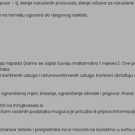
govor – tj. slanje naručenih proizvoda, slanje računa za naručene
i na temelju ugovora do njegovog raskida.
ečavanja napada (samo se zapisi čuvaju maksimalno 1 mjesec). Ov
taka.
telji korištenih usluga i računovodstvenih usluga. Korisnici obra
 u ograničenoj mjeri, brisanje, ograničenje obrade i prigovor. P
ti na info@veselo.si
štitom osobnih podataka moguća je pritužba ili prijava Informaci
nice VeSelo i pretplatnika na e-novosti ne koristimo u svrhu a