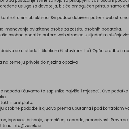
ebno za postizanje svrhe za koju su prikupljeni. Vaši osobni podaci
dređene usluge za davatelja, bit će omogućen pristup samo onim 
u kontroliranim objektima. Svi podaci dobiveni putem web stranice
vao imenovanje ovlaštene osobe za zaštitu osobnih podataka.
je Vaše osobne podatke putem web stranice u sljedećim slučajevi
dobiva se u skladu s člankom 6. stavkom 1. a) Opće uredbe i mo
a na temelju privole do njezina opoziva.
vanje napada (čuvamo te zapisnike najviše 1 mjesec). Ove podatk
aka,
kt ili pretplatu.
ađuju osobne podatke isključivo prema uputama i pod kontrolom vo
cima, ispravak, brisanje, ograničenje obrade, prenosivost. Prav
ti na info@veselo.si