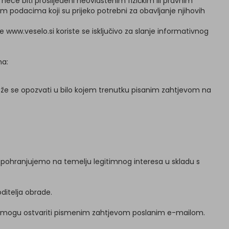
 neće biti proslijeđeni neovlaštenim fizičkim ili pravnim
podacima koji su prijeko potrebni za obavljanje njihovih
 www.veselo.si koriste se isključivo za slanje informativnog
ma:
že se opozvati u bilo kojem trenutku pisanim zahtjevom na
e pohranjujemo na temelju legitimnog interesa u skladu s
ditelja obrade.
a se mogu ostvariti pismenim zahtjevom poslanim e-mailom.