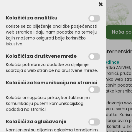
Kolačići za analitiku
Koriste se za bilježenje analitike posjećenosti
Naša p
web stranice i daju nam podatke na temelju
kojih možemo osigurati bolje korisničko
iskustvo.
Pravila zaštite osobnih podataka na internetsk
Kolačići za društvene mreže
Informacije o obradi osobnih podataka za pojedince
Kolačići potrebni za dodatke za dijeljenje
Internetskim stranicama www.veselo.si upravlja tvrtka ANIVEG, po
sadržaja s web stranice na društvene mreže.
U svrhu podizanja svijesti i komunikacije na web stranici, pr
izraženom voljom pojedinaca ili organizacija korisnika web stra
Kolačići za komunikaciju na stranici
Ponuditelj je svjestan da su privatnost i zaštita osobnih poda
komunikacije, web stranica obrađuje osobne podatke korisnik
organizacija koje koriste web stranicu.
Kolačići omogućuju prikaz, kontaktiranje i
Neregistrirani korisnici su anonimni prilikom pregledavanja ww
komunikaciju putem komunikacijskog
registriranih korisnika. Ovi se podaci koriste isključivo u svrh
dodatka na stranici.
www.veselo.si potrebno je unijeti sve potrebne podatke. Korisni
ime i lozinku u sustav za prijavu. Za zaštitu i upravljanje ovi
Kolačići za oglašavanje
Pružatelj će štititi privatnost korisnika, podatke će koristit
Namijenjeni su ciljanim oglasima temeljenim