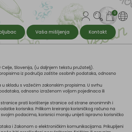
0
oljubac
Vaša mišljenja
Kontakt
Celje, Slovenija, (u daljnjem tekstu pružatelj).
 propisima iz područja zaštite osobnih podataka, odnosno
aka u skladu s važećim zakonskim propisima. U svrhu
 podataka, odnosno izraženom voljom pojedinaca ili
stranice prati korištenje stranice od strane anonimnih i
podatke korisnika. Prilikom kreiranja korisničkog računa na
 svojim podacima, korisnici moraju unijeti ispravno korisničko
odataka i Zakonom o elektroničkim komunikacijama. Prikupljeni