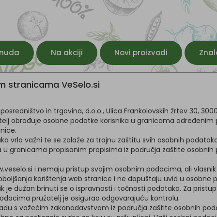
onuda
Na akciji
Novi proizvodi
Znal
im stranicama VeSelo.si
sredništvo in trgovina, d.o.o., Ulica Frankolovskih žrtev 30, 3000 
užatelj obrađuje osobne podatke korisnika u granicama određenim
nice.
taka vrlo važni te se zalaže za trajnu zaštitu svih osobnih podat
a u granicama propisanim propisima iz područja zaštite osobnih
w.veselo.si i nemaju pristup svojim osobnim podacima, ali vlasnik 
u poboljšanja korištenja web stranice i ne dopuštaju uvid u osobne 
k je dužan brinuti se o ispravnosti i točnosti podataka. Za pristup
m podacima pružatelj je osigurao odgovarajuću kontrolu.
i u skladu s važećim zakonodavstvom iz područja zaštite osobnih p