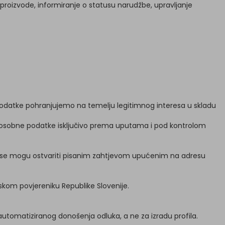
 proizvode, informiranje o statusu narudžbe, upravljanje
e podatke pohranjujemo na temelju legitimnog interesa u skladu
đuju osobne podatke isključivo prema uputama i pod kontrolom
rava se mogu ostvariti pisanim zahtjevom upućenim na adresu
jskom povjereniku Republike Slovenije.
utomatiziranog donošenja odluka, a ne za izradu profila.