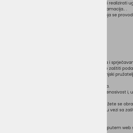
potrebni kako bismo mogli ispravno i u potpunosti realizirati u
pravima pristupa web stranicama, rješavanje reklamacija.. .
Raskid ugovora ne utječe na zakonitost obrade koja se provod
Kategorije i svrhe osobnih podataka:
1. Ime i prezime naručitelja proizvoda
2. Tvrtka
3. Adresa
4. Stanje dospjelih potraživanja
5. Specifikacija računa
7. Elektronička adresa
8. IP adresa, koju bilježimo radi ispravljanja grešaka i sprj
s člankom 6. stavkom 1. točkom f) Opće uredbe o zaštiti poda
Kategorije korisnika: Održavatelji web stranica, vanjski pruža
voditelja obrade.
Rok čuvanja: Do poništenja suglasnosti ili prigovora.
Individualna prava: pristup podacima, ispravak, prenosivost i,
voditelja obrade ili putem elektroničke pošte.
Pomoć: Za pomoć u ostvarivanju svojih prava možete se obrati
Pravna zaštita: Protiv ponašanja voditelja obrade u vezi sa za
Za svu evidenciju:
Osobne podatke dostavljene putem web stra