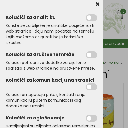
0
Kolačići za analitiku
Koriste se za bilježenje analitike posjećenosti
web stranice i daju nam podatke na temelju
kojih možemo osigurati bolje korisničko
iskustvo.
Kategorije proizoda
Filtriraj proizvode
Početna
Dodaci prehrani
Kolačići za društvene mreže
Kolačići potrebni za dodatke za dijeljenje
Razvrstaj po:
cijeni
nazivu
sadržaja s web stranice na društvene mreže.
Dodaci prehrani
Kolačići za komunikaciju na stranici
Kolačići omogućuju prikaz, kontaktiranje i
komunikaciju putem komunikacijskog
dodatka na stranici.
Kolačići za oglašavanje
Namijenjeni su ciljanim oglasima temeljenim