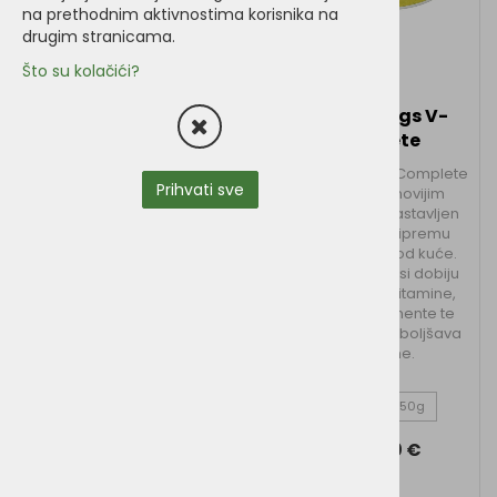
na prethodnim aktivnostima korisnika na
drugim stranicama.
Što su kolačići?
Vegdog ALL-IN
Vegan4Dogs V-
Veluxe 650g
Complete
Ako sami pripremate
Vegan4Dogs V-Complete
Prihvati sve
hranu svom psu, ALL-In se
je prema najnovijim
brine da ta hrana sadrži
smjernicama sastavljen
sve potrebne minerale,
dodatak za pripremu
vitamine i elemente. Osim
hrane za pse kod kuće.
toga, dodaje prstohvat
Osigurava da psi dobiju
dobrog okusa i odlične
sve potrebne vitamine,
arome. U očima vašeg
minerale i elemente te
psa postajete pravi
istovremeno poboljšava
kulinarski šef.
okus hrane.
280g
650g
26,90 €
od 18,40 €