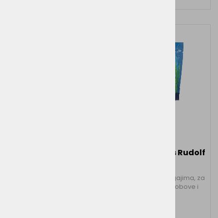
Vegdog Vish Oil 250
Vegan4Dogs Rudolf
ml
100 g
VEGDOG VISH OIL s
DHA alge u zalogajima, za
dragocjenim uljem od
kožu i kosu, zglobove i
konoplje, algi i lanenog
kosti
sjemena opskrbljuje
vašeg četveronožnog