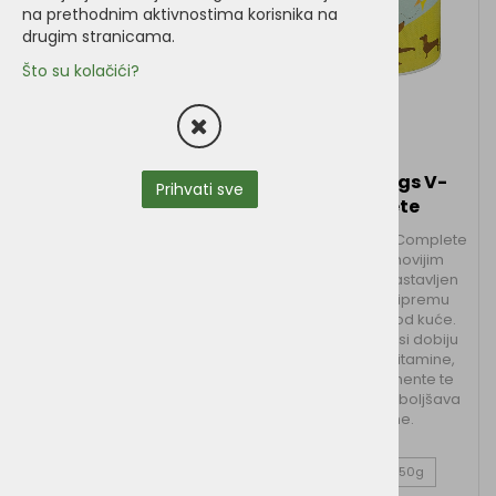
na prethodnim aktivnostima korisnika na
drugim stranicama.
Što su kolačići?
Vegdog ALL-IN
Vegan4Dogs V-
Prihvati sve
Veluxe 650g
Complete
Ako sami pripremate
Vegan4Dogs V-Complete
hranu svom psu, ALL-In se
je prema najnovijim
brine da ta hrana sadrži
smjernicama sastavljen
sve potrebne minerale,
dodatak za pripremu
vitamine i elemente. Osim
hrane za pse kod kuće.
toga, dodaje prstohvat
Osigurava da psi dobiju
dobrog okusa i odlične
sve potrebne vitamine,
arome. U očima vašeg
minerale i elemente te
psa postajete pravi
istovremeno poboljšava
kulinarski šef.
okus hrane.
280g
650g