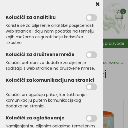
0
Kolačići za analitiku
Koriste se za bilježenje analitike posjećenosti
web stranice i daju nam podatke na temelju
kojih možemo osigurati bolje korisničko
iskustvo.
Kategorije proizoda
Filtriraj proizvode
Početna
Dodaci prehrani
Potpuni dodaci prehrani
Kolačići za društvene mreže
Kolačići potrebni za dodatke za dijeljenje
Razvrstaj po:
cijeni
nazivu
sadržaja s web stranice na društvene mreže.
Potpuni dodaci
Kolačići za komunikaciju na stranici
prehrani
Kolačići omogućuju prikaz, kontaktiranje i
komunikaciju putem komunikacijskog
dodatka na stranici.
Kolačići za oglašavanje
Namijenjeni su ciljanim oglasima temeljenim