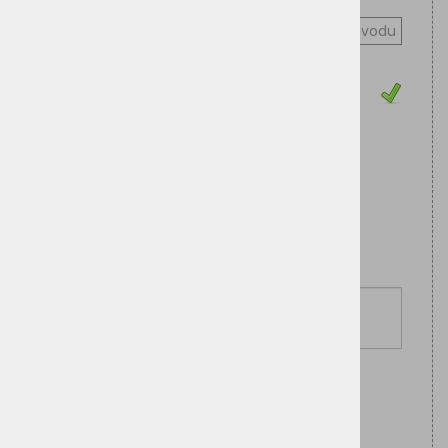
za alergičare.
Pitajte o proizvodu
Cijena sa PDV:
13,60 €
Zaliha
odabran
2kg
Dodaj u košaricu