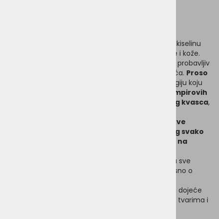
pasjih alergena, ovu su suhu hranu radosni i psi s
alergijama. Čak je i bez glutena.
Što sadrži novi hrskavi zalogaj?
Kukuruz
vašem psu osigurava omega-6 masnu kiselinu
linolnu kiselinu, koja može doprinijeti zdravlju dlake i kože.
Kukuruzni proteini
osiguravaju proteine na lako probavljiv
način i tako podržavaju dobro funkcioniranje mišića.
Proso
je izvor ugljikohidrata bez glutena, osigurava energiju koju
pas treba. Druge dragocjene sastojke, poput
krumpirovih
proteina, lanenih sjemenki, minerala i pivskog kvasca
,
doprinose vitalnosti vašeg psa.
U Vegdog SIMPLY CRUNCH
nećete pronaći nikakve
umjetne arome ili boje. A budući da za Vegdog svako
život znači, naravno, nisu provodili testiranja na
životinjama.
Vegdog Simply Crunch je veganska alternativa za sve
odrasle pse od dvanaestog mjeseca nadalje (ovisno o
veličini i pasmini vašeg psa).
VEGDOG SIMPLY CRUNCH nije prikladan za štence i dojeće
kujice, jer oni imaju posebne potrebe za hranjivim tvarima i
energijom!