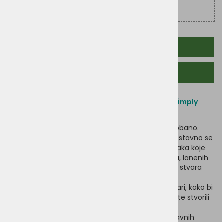
OPIS PROIZVODA
POVEZANI PROIZVODI
Novi proizvod u Crunch obitelji - jednostavno Simply
Crunch!
Ponekad je lijepo osloniti se na već poznato i isprobano.
Točno to vrijedi za Vegdog SIMPLY CRUNCH. Jednostavno se
dobro hranite s hranom koja sadrži mnogo sastojaka koje
vaš pas već poznaje. Kombinacija kukuruza, prosa, lanenih
sjemenki, krumpirovih proteina i drugih poslastica stvara
divno ukusnu i svestranu hranu.
Naravno, i ovdje su bili na djelu Vegdogovi veterinari, kako bi
osigurali kvalitetu i pokrivenost hranjivim tvarima te stvorili
najbolji rezultat.
Budući da SIMPLY CRUNCH ne sadrži nijedan od glavnih