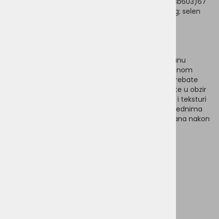
kelat hidrat (3b413) 2 mg; cink kao cinkov oksid (3b603)67
mg; jod kao bezvodni kalcijev jodat (3b202) 1,8 mg; selen
kao natrijev selenit (3b801) 0,3 mg.
Kalorična vrijednost
: 363 kcal / 100 g
Preporučena količina hranjenja
Hranu zamijenite postupno u 3 tjedna.
Običnu hranu
postupno smanjite i količinu nadomjestite odabranom
sortom VEGDOG.
Za prehrambeno osjetljive pse trebate
uzeti malo više vremena (barem 4 tjedna).
Uzmite u obzir
da može doći do privremenih promjena u količini i teksturi
izmeta te povećanog stvaranja plinova u prvim tjednima
nakon prelaska, što će se
nestati za nekoliko tjedana nakon
promjene.
Težina psa
količina na dan
≤ 5 kg
80g - 90g
≤ 10 kg
140 g - 150 g
≤ 20 kg
230 g - 250 g
≤ 30 kg
310 g - 340 g
≤ 40 kg
390g - 420g
≤ 50 kg
460g - 490g