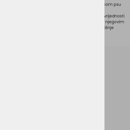
Poslužite na sobnoj temperaturi. Molimo vas da svom psu
uvijek osigurate svježu vodu.
Molimo vas da imate na umu da su ovo približne vrijednosti
koje je potrebno prilagoditi pojedinom psu prema njegovim
karakteristikama (razina aktivnosti, pasmina, godišnje
doba, metabolizam...).
Briga za kupce
Opći uvjeti poslovanja
Privatnost i zaštita podataka
Kolačići
Obrazac za povrat
Brzi pristup
Članci
Novi proizvodi
Na akciji
Hrana za pse
Hrana za mačke
Kratko i jasno