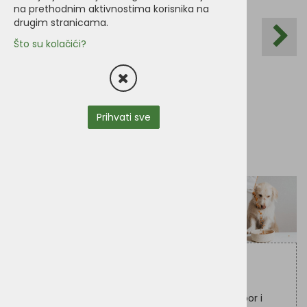
na prethodnim aktivnostima korisnika na
drugim stranicama.
Što su kolačići?
Prihvati sve
Potpuna suha hrana koja psu osigurava sve
potrebne hranjive tvari. Ne sadrži nijedan od
najčešćih pasjih alergena, stoga je odličan izbor i