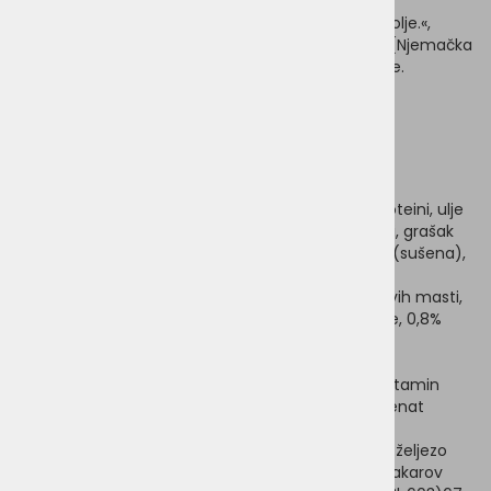
U skladu s Vegdog motom »Radi dobro. Hranite bolje.«,
većina korištenih sastojaka uzgaja se regionalno (Njemačka
i Austrija) i zadovoljava najviše standarde kvalitete.
Hrana pogodna za alergičare
Bez glutena
Dobro probavljiva
Sastojci koje vaš pas poznaje
Sastav:
30% kukuruz, 30% proso, 18% kukuruzni proteini, ulje
repice, krumpirovi proteini, laneno sjeme, minerali, grašak
proteini, pivski kvasac (sušeni), 0,3% crvena repa (sušena),
crni ribiz (sušeni), alge
Analiza sastojaka:
25% sirovih proteina, 10% sirovih masti,
2,5% sirovih vlakana, 5,7% sirovog pepela, 8% vlage, 0,8%
kalcija, 0,5% fosfora, Ca/P omjer 1,6:1; purin /
Prehrambeni dodaci (na kg hrane):
vitamin A
(3a672a) 20.000 i.e; vitamin D3(3a671) 1.840 ie; vitamin
B12 (cijanokobalamin) 72 mcg; kalcijev D-pantotenat
(3a841) 19,2 mg; L-karnitin (3a910) 252 mg; tavrin
(3a370) 998 mg; DL-metionin (3c301) 7,446 mg; željezo
(željezo glicin) (3b108) 2,7 mg; bakar kao glicin-bakarov