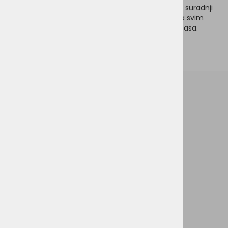
Vegan4Dogs. Razvijena je kao kompletna hrana u suradnji
sa stručnjacima za prehranu životinja i udovoljava svim
zahtjevima uravnotežene (veganske) prehrane pasa.
Više o proizvodu pročitajte ovdje (klik).
Briga za kupce
Opći uvjeti poslovanja
Privatnost i zaštita podataka
Kolačići
Obrazac za povrat
Brzi pristup
Članci
Novi proizvodi
Na akciji
Hrana za pse
Hrana za mačke
Kratko i jasno
FAQ o trgovini