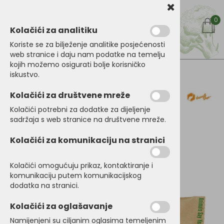
0
Kolačići za analitiku
Koriste se za bilježenje analitike posjećenosti
web stranice i daju nam podatke na temelju
kojih možemo osigurati bolje korisničko
iskustvo.
Kategorije proizoda
Uzorak Greta za pse
Kolačići za društvene mreže
30g
Kolačići potrebni za dodatke za dijeljenje
sadržaja s web stranice na društvene mreže.
Kolačići za komunikaciju na stranici
Uskoro dostupno!
Kolačići omogućuju prikaz, kontaktiranje i
komunikaciju putem komunikacijskog
dodatka na stranici.
Kolačići za oglašavanje
Namijenjeni su ciljanim oglasima temeljenim