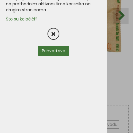
na prethodnim aktivnostima korisnika na
drugim stranicama.
Što su kolačići?
Prihvati sve
Uzorak Greta briketa za pse
Pitajte o proizvodu