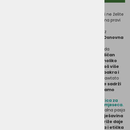
Odlučili ste se za vegansku prehranu za svog psa i ne želite
ga uskraćivati za užitak žvakanja? Tada Benevo ima pravi
proizvod za vas - Vozli Pawtato.
Potpuno veganska alternativa žvakanju kostiju bez
životinjskih sastojaka. Bez
soje, pšenice i glutena.
Osnovna
sastojak svih Pawtato poslastica je hranjivi
slatki krompir,
koji unatoč svom imenu ne pripada
porodici noćurka,
već porodici slakova. Iako ima
sličan
sadržaj škroba, p
ored toga sadrži približno onoliko
beta-karotena i vitamina A koliko i mrkva, a još više
vitamina B5, B6, C, E, kalija, magnezija, cinka, bakra i
mangana.
Zahvaljujući svojoj prirodnoj slatkoći, Pawtato
poslastice
ne trebaju dodatni šećer. Recept ne sadrži
ni sol, tako da su ove veganske žvakalice
ne samo
odlična zabava, već i zdrava užina.
Pawtato Mali ljubičasti vozli su idealna poslastica za
male do srednje velike pse i štence starije od 4 mjeseca.
U vrećici se nalazi 10 ukusnih žvakalica, koje su idealna pasja
poslastica, nagrada ili pasji rođendanski poklon.
M
ješavina
narančastog i ljubičastog slatkog krompira i riže daje
žvakalicama čvrstoću, tako da su vozli zdrava i etička