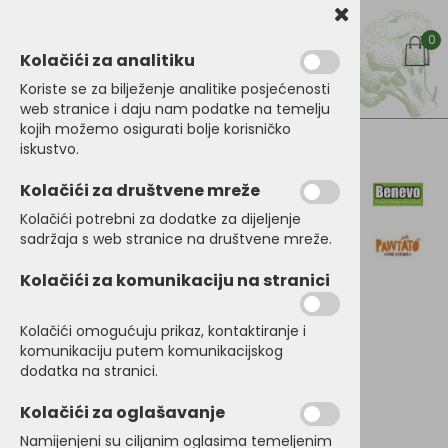
0
Kolačići za analitiku
Koriste se za bilježenje analitike posjećenosti
web stranice i daju nam podatke na temelju
kojih možemo osigurati bolje korisničko
iskustvo.
Kategorije proizoda
Benevo Pawtato Mali
Kolačići za društvene mreže
ljubičasti čvorovi
Kolačići potrebni za dodatke za dijeljenje
sadržaja s web stranice na društvene mreže.
150g
Kolačići za komunikaciju na stranici
Kolačići omogućuju prikaz, kontaktiranje i
komunikaciju putem komunikacijskog
dodatka na stranici.
Kolačići za oglašavanje
Namijenjeni su ciljanim oglasima temeljenim