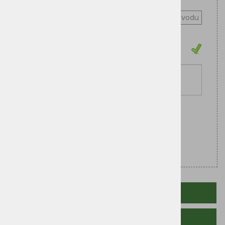
slatkog krumpira.
Pitajte o proizvodu
Cijena sa PDV:
4,20 €
Zaliha
Dodaj u košaricu
OPIS PROIZVODA
POVEZANI PROIZVODI