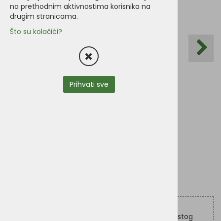
na prethodnim aktivnostima korisnika na
drugim stranicama.
Što su kolačići?
Prihvati sve
Priboljšci za žvakanje od ljubičastog i narančastog